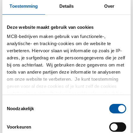
Toestemming
Details
Over
3 oktober 2022 15:47:29 CEST
Deze website maakt gebruik van cookies
In ons dagelijkse leven gebruiken we steeds meer
elektronische hulpmiddelen. We bellen met een mobie...
MCB-bedrijven maken gebruik van functionele-,
analytische- en tracking-cookies om de website te
verbeteren. Hiervoor slaan wij informatie op zoals je IP-
Lees meer
adres, je surfgedrag en alle persoonsgegevens die je zelf
bij ons achterlaat. Wij gebruiken deze gegevens om met
tools van andere partijen deze informatie te analyseren
om onze website te verbeteren. Je kunt toestemming
geven voor al deze cookies of je kunt zelf de cookies
instellen als je niet wilt dat wij bepaalde informatie delen.
Meer informatie over de cookies die wij bijhouden en de
T
partijen waarmee wij samenwerken vind je in ons
Noodzakelijk
o
cookiebeleid. Bekijk
hier
ons beleid
e
s
Voorkeuren
t