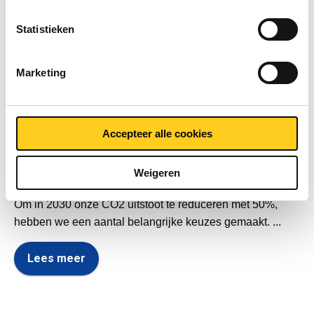
e
MCB
,
Duurzaamheid
m
Statistieken
m
Esdec zonnepanelen voor MCB in Valkenswaard
i
Marketing
n
g
Laurens Vriens
s
s
Accepteer alle cookies
e
l
3 oktober 2022 15:47:20 CEST
Weigeren
e
c
Om in 2030 onze CO2 uitstoot te reduceren met 50%,
t
hebben we een aantal belangrijke keuzes gemaakt. ...
i
e
Lees meer