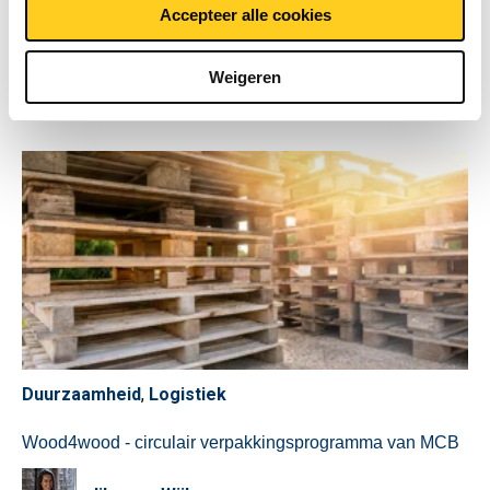
maken ze...
s
Accepteer alle cookies
e
Lees meer
l
Weigeren
e
c
t
i
e
Duurzaamheid
,
Logistiek
Wood4wood - circulair verpakkingsprogramma van MCB