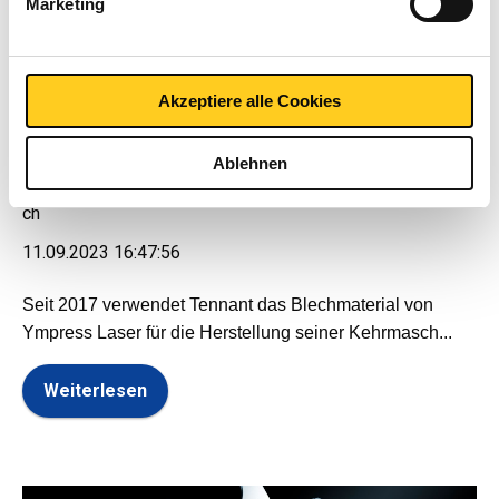
Tennant: "Mit Ympress Laser läuft die gesamte
Marketing
u
Produktion reibungsloser."
n
g
s
Akzeptiere alle Cookies
a
Simone Wollerich
u
Ablehnen
s
w
a
11.09.2023 16:47:56
h
l
Seit 2017 verwendet Tennant das Blechmaterial von
Ympress Laser für die Herstellung seiner Kehrmasch...
Weiterlesen