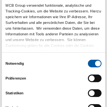
Das Metallbauunternehmen Die Kanter & Schlosser in
MCB Group verwendet funktionale, analytische und
Tracking-Cookies, um die Website zu verbessern. Hierzu
Trier (DE) verwendet bereits seit einiger Zeit da...
speichern wir Informationen wie Ihre IP-Adresse, Ihr
Surfverhalten und alle persönlichen Daten, die Sie bei
Weiterlesen
uns hinterlassen. Wir verwenden diese Daten, um diese
Informationen mit Tools anderer Parteien zu analysieren
und unsere Website zu verbessern. Sie können
Zustimmung geben für alle Cookies oder die Cookies
selbst einstellen, wenn Sie nicht möchten, dass wir
bestimmte Informationen weitergeben. Weitere
E
Informationen zu den von uns gespeicherten Cookies und
Notwendig
i
den Parteien mit denen wir zusammenarbeiten, finden
n
Sie in unserer Cookie-Richtlinie. Sehen Sie sich
hier
w
Präferenzen
unsere Richtlinien an.
i
l
l
Statistiken
Ympress-Laser DE
i
g