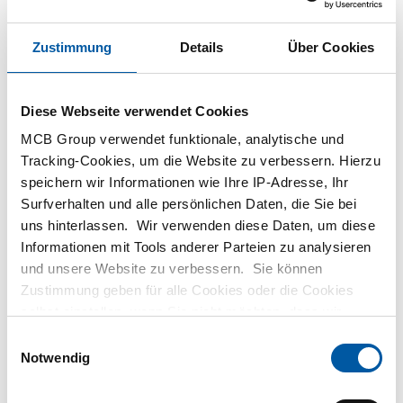
Zustimmung
Details
Über Cookies
Diese Webseite verwendet Cookies
MCB Group verwendet funktionale, analytische und
Tracking-Cookies, um die Website zu verbessern. Hierzu
speichern wir Informationen wie Ihre IP-Adresse, Ihr
Ympress-Laser DE
Surfverhalten und alle persönlichen Daten, die Sie bei
uns hinterlassen. Wir verwenden diese Daten, um diese
Tennant: "Mit Ympress Laser läuft die gesamte
Informationen mit Tools anderer Parteien zu analysieren
und unsere Website zu verbessern. Sie können
Produktion reibungsloser."
Zustimmung geben für alle Cookies oder die Cookies
selbst einstellen, wenn Sie nicht möchten, dass wir
bestimmte Informationen weitergeben. Weitere
E
Simone Wollerich
Informationen zu den von uns gespeicherten Cookies und
Notwendig
i
den Parteien mit denen wir zusammenarbeiten, finden
n
Sie in unserer Cookie-Richtlinie. Sehen Sie sich
hier