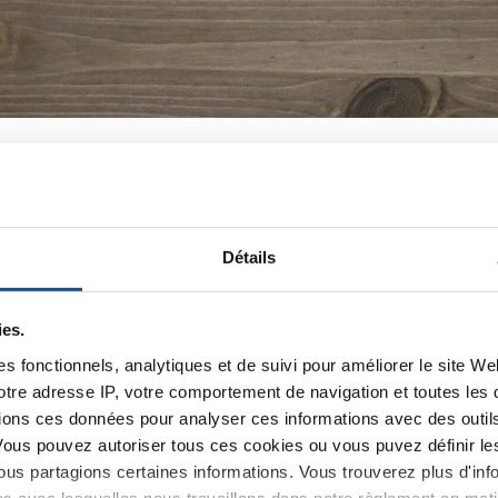
Détails
ies.
s fonctionnels, analytiques et de suivi pour améliorer le site W
votre adresse IP, votre comportement de navigation et toutes le
ions ces données pour analyser ces informations avec des outils 
Ympress-Laser FR
Vous pouvez autoriser tous ces cookies ou vous puvez définir 
us partagions certaines informations. Vous trouverez plus d'inf
é sur laquelle vous pouvez
Tennant: "L'ensemble de la pr
es avec lesquelles nous travaillons dans notre règlement en mat