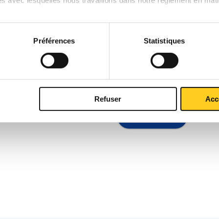
Ympress Laser".
Jika van Wijk
Préférences
Statistiques
13 sept. 2023 10:04:05
 ? "MCB en a été l'initiateur
Depuis 2017, Tennant utilise 
production de ses balayeuses 
Refuser
Acc
En savoir plus