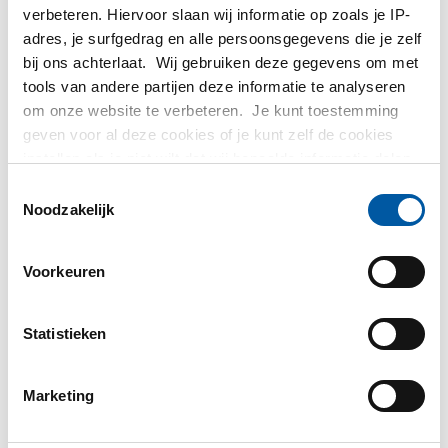
verbeteren. Hiervoor slaan wij informatie op zoals je IP-
Messing
adres, je surfgedrag en alle persoonsgegevens die je zelf
bij ons achterlaat. Wij gebruiken deze gegevens om met
tools van andere partijen deze informatie te analyseren
Fittingen
om onze website te verbeteren. Je kunt toestemming
geven voor al deze cookies of je kunt zelf de cookies
instellen als je niet wilt dat wij bepaalde informatie delen.
Meer informatie over de cookies die wij bijhouden en de
T
partijen waarmee wij samenwerken vind je in ons
Noodzakelijk
o
cookiebeleid. Bekijk
hier
ons beleid
e
s
Voorkeuren
t
e
m
Statistieken
m
i
Marketing
n
g