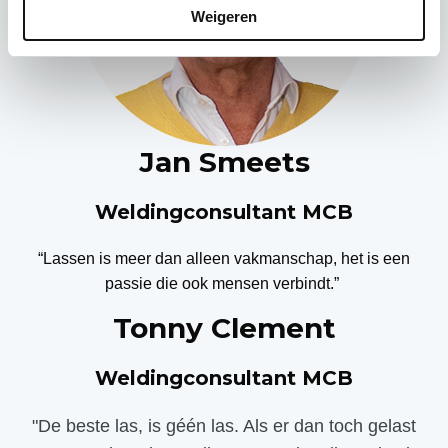
l
Weigeren
e
c
t
i
e
Jan Smeets
Weldingconsultant MCB
“
Lassen is meer dan alleen vakmanschap, het is een
passie die
oo
k
mensen verbindt.
”
Tonny Clement
Weldingconsultant MCB
"De beste las, is géén las. Als er dan toch gelast