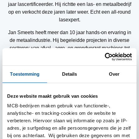
jaar
lascertificeerder
.
Hij richtte een las- en metaalbedrijf
op en verkocht deze jaren later weer. Echt een all-round
lasexpert.
Jan Smeets heeft meer dan 10 jaar hands-on ervaring in
de metaalindustrie. Hij begeleidde projecten in diverse
sectoren: van afval-, agro- en grondverzet machines tot
projecten in de plaatwerkindustrie uit diverse materialen.
Jan is ingenieur elektromechanica van origine en
behaalde onlangs ook nog een IWE-diploma.
Toestemming
Details
Over
Contact opnemen
Deze website maakt gebruik van cookies
MCB-bedrijven maken gebruik van functionele-,
analytische- en tracking-cookies om de website te
verbeteren. Hiervoor slaan wij informatie op zoals je IP-
adres, je surfgedrag en alle persoonsgegevens die je zelf
bij ons achterlaat. Wij gebruiken deze gegevens om met