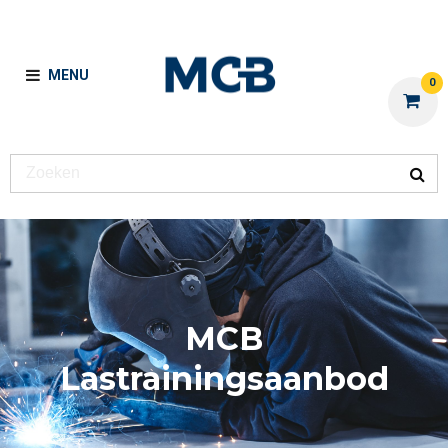
MENU
0
MCB
Lastrainingsaanbod