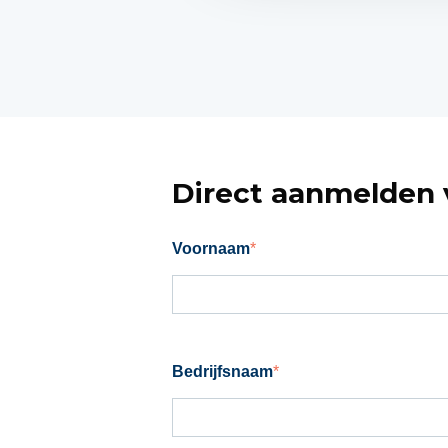
s
e
l
e
c
t
i
Direct aanmelden v
e
Voornaam
*
Bedrijfsnaam
*