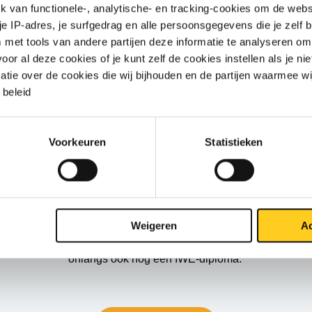
van functionele-, analytische- en tracking-cookies om de websi
 je IP-adres, je surfgedrag en alle persoonsgegevens die je zelf b
met tools van andere partijen deze informatie te analyseren om
r al deze cookies of je kunt zelf de cookies instellen als je niet
matie over de cookies die wij bijhouden en de partijen waarmee w
beleid
sexperts: Tonny Clement & Ja
Voorkeuren
Statistieken
ewerkt als d
ocent in werktuigbouwkunde, mechanische technie
ificeerder
.
Hij richtte een las- en metaalbedrijf op en verkocht de
lasexpert.
s-on ervaring in de metaalindustrie. Hij begeleidde projecten in
Weigeren
Ac
e plaatwerkindustrie uit diverse materialen. Jan is ingenieur e
onlangs ook nog een IWE-diploma.