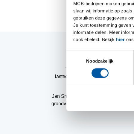
MCB-bedrijven maken gebruik 
slaan wij informatie op zoals
gebruiken deze gegevens om 
Je kunt toestemming geven voo
informatie delen. Meer infor
cookiebeleid. Bekijk
hier
ons 
Onze la
T
o
Noodzakelijk
e
Tonny Clement heeft jarenlang g
s
l
astechnicus en reeds 20 jaar
lascert
t
e
Jan Smeets heeft meer dan 10 jaar hand
m
m
grondverzetmachines tot projecten in d
i
n
g
s