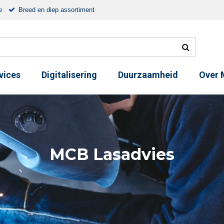
e
Breed en diep assortiment
vices
Digitalisering
Duurzaamheid
Over
MCB Lasadvies