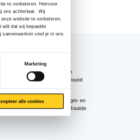
te te verbeteren. Hiervoor
ij ons achterlaat. Wij
 onze website te verbeteren.
 wilt dat wij bepaalde
ij samenwerken vind je in ons
n Smeets
Marketing
ken en lassen.
Hij is een ervaren
ze jaren later weer. Echt een all-round
 diverse sectoren: van afval-, agro- en
cepteer alle cookies
lektromechanica van origine en behaalde