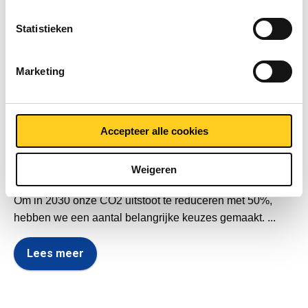
e
MCB
,
Duurzaamheid
m
Statistieken
m
Esdec zonnepanelen voor MCB in Valkenswaard
i
Marketing
n
g
Laurens Vriens
s
s
Accepteer alle cookies
e
l
3 oktober 2022 15:47:20 CEST
Weigeren
e
c
Om in 2030 onze CO2 uitstoot te reduceren met 50%,
t
hebben we een aantal belangrijke keuzes gemaakt. ...
i
e
Lees meer