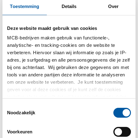
Toestemming
Details
Over
3 oktober 2022 15:47:29 CEST
Deze website maakt gebruik van cookies
In ons dagelijkse leven gebruiken we steeds meer
elektronische hulpmiddelen. We bellen met een mobie...
MCB-bedrijven maken gebruik van functionele-,
analytische- en tracking-cookies om de website te
verbeteren. Hiervoor slaan wij informatie op zoals je IP-
Lees meer
adres, je surfgedrag en alle persoonsgegevens die je zelf
bij ons achterlaat. Wij gebruiken deze gegevens om met
tools van andere partijen deze informatie te analyseren
om onze website te verbeteren. Je kunt toestemming
geven voor al deze cookies of je kunt zelf de cookies
instellen als je niet wilt dat wij bepaalde informatie delen.
Meer informatie over de cookies die wij bijhouden en de
T
partijen waarmee wij samenwerken vind je in ons
Noodzakelijk
o
cookiebeleid. Bekijk
hier
ons beleid
e
s
Voorkeuren
t